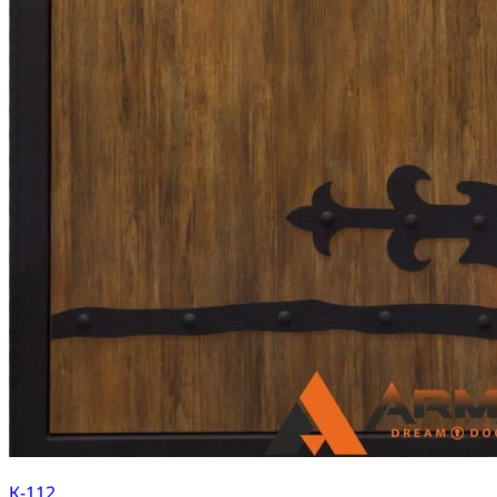
К-112